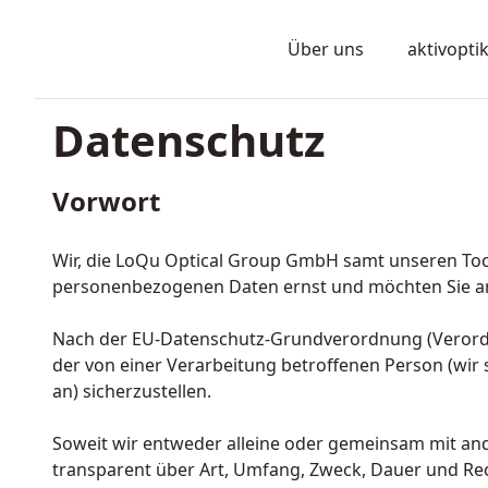
Skip to content
Loqu - Zur Startseite
Über uns
aktivopti
Datenschutz
Vorwort
Wir, die LoQu Optical Group GmbH samt unseren T
personenbezogenen Daten ernst und möchten Sie an
Nach der EU-Datenschutz-Grundverordnung (Verord
der von einer Verarbeitung betroffenen Person (wir
an) sicherzustellen.
Soweit wir entweder alleine oder gemeinsam mit ande
transparent über Art, Umfang, Zweck, Dauer und Rech